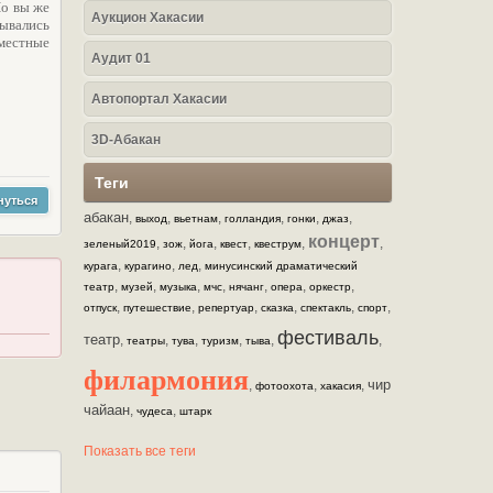
Но вы же
Аукцион Хакасии
рывались
местные
Аудит 01
Автопортал Хакасии
3D-Абакан
Теги
нуться
абакан
,
,
,
,
,
,
выход
вьетнам
голландия
гонки
джаз
концерт
,
,
,
,
,
,
зеленый2019
зож
йога
квест
квеструм
,
,
,
курага
курагино
лед
минусинский драматический
,
,
,
,
,
,
,
театр
музей
музыка
мчс
нячанг
опера
оркестр
,
,
,
,
,
,
отпуск
путешествие
репертуар
сказка
спектакль
спорт
фестиваль
театр
,
,
,
,
,
,
театры
тува
туризм
тыва
филармония
чир
,
,
,
фотоохота
хакасия
чайаан
,
,
чудеса
штарк
Показать все теги