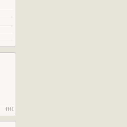
| | | |