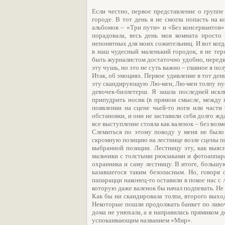
Если честно, первое представление о группе
городе. В тот день я не смогла попасть на
альбомов – «Три пути» и «Без консервантов»
порадовала, весь день моя комната просто
непонятных для моих сожительниц. И вот когд
в наш чудесный маленький городок, я не теря
быть журналистом достаточно удобно, нередко
эту чушь, но это не суть важно – главное я п
Итак, об эмоциях. Первое удивление в тот день
эту скандирующую Лю-мен, Лю-мен толпу пусти
девочек-биллетерш. Я зашла последней искл
припудрить носик (в прямом смысле, между 
появлении на сцене чьей-то ноги или части
обстановки, и они не заставили себя долго жд
все выступление стояла как валенок – без во
Слемиться по этому поводу у меня не было 
скромную позицию на лестнице возле сцены по
выбранной позиции. Лестницу эту, как выяс
мальчики с толстыми рюкзаками и фотоаппара
охранника и саму лестницу. В итоге, большу
казавшегося таким безопасным. Но, говоря 
папарацци наконец-то оставили в покое нас с
которую даже валенок бы начал подпевать. Не
Как бы ни скандировала толпа, второго выход
Некоторые пошли продолжать банкет по лавоч
дома не унюхала, а я направилась прямиком д
успокаивающим названием «Мир».