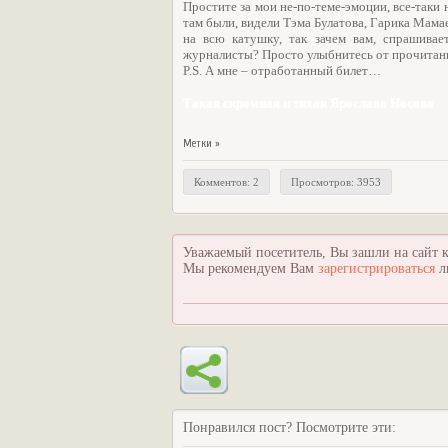
Простите за мои не-по-теме-эмоции, все-таки
там были, видели Тэма Булатова, Гарика Мам
на всю катушку, так зачем вам, спрашивае
журналисты? Просто улыбнитесь от прочитанн
P.S. А мне – отработанный билет…
Такая скромная и тихая Ярослава Носова
Метки »
Комментов: 2
Просмотров: 3953
Уважаемый посетитель, Вы зашли на сайт к
Мы рекомендуем Вам
зарегистрироваться
л
Понравился пост? Посмотрите эти: