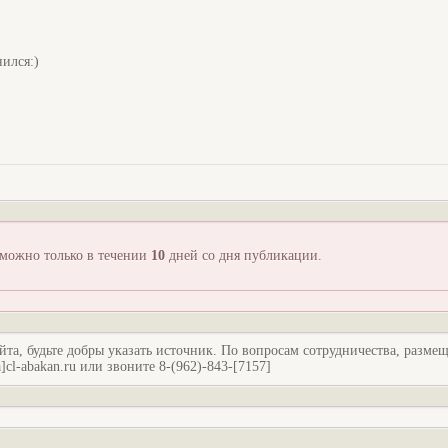
нился:)
зможно только в течении
10
дней со дня публикации.
йта, будьте добры указать источник. По вопросам сотрудничества, разме
l-abakan.ru или звоните 8-(962)-843-[7157]