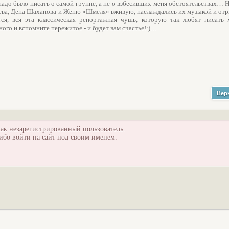
 надо было писать о самой группе, а не о взбесивших меня обстоятельствах… 
аева, Дена Шаханова и Женю «Шмеля» вживую, наслаждались их музыкой и от
тся, вся эта классическая репортажная чушь, которую так любят писать 
ого и вспомните пережитое - и будет вам счастье!:)…
Вер
ак незарегистрированный пользователь.
ибо войти на сайт под своим именем.