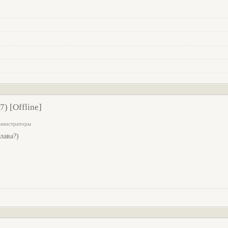
) [Offline]
министраторы
лава?)