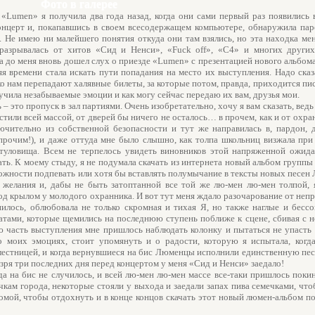
Фото в галерее
 «Lumen» я получила два года назад, когда они сами первый раз появились
 концерт и, покапавшись в своем всесодержащем компьютере, обнаружила па
. Не имею ни малейшего понятия откуда они там взялись, но эта находка ме
 разрывалась от хитов «Сид и Ненси», «Fuck off», «С4» и многих других
а до меня вновь дошел слух о приезде «Lumen» с презентацией нового альбо
я времени стала искать пути попадания на место их выступления. Надо сказ
 нам перепадают халявные билеты, за которые потом, правда, приходится пи
олучила незабываемые эмоции и как могу сейчас передаю их вам, друзья мои.
 – это пропуск в зал партиями. Очень изобретательно, хочу я вам сказать, ведь
ли всей массой, от дверей бы ничего не осталось… в прочем, как и от охра
ючительно из собственной безопасности и тут же направилась в, пардон,
прочим!), и даже оттуда мне было слышно, как толпа школьниц визжала пр
 туловища. Всем не терпелось увидеть виновников этой напряженной ожид
ать. К моему стыду, я не подумала скачать из интернета новый альбом группы
зможности подпевать или хотя бы вставлять полумычание в тексты новых песен
желания и, дабы не быть затоптанной все той же лю-мен лю-мен толпой, 
д крылом у молодого охранника. И вот тут меня ждало разочарование от неп
нилось, облюбовала не только скромная и тихая Я, но также наглые и бесс
тами, которые щемились на последнюю ступень поближе к сцене, сбивая с н
ю часть выступления мне пришлось наблюдать колонку и пытаться не упасть 
о моих эмоциях, стоит упомянуть и о радости, которую я испытала, когд
 лестницей, и когда вернувшиеся на бис Люменцы исполнили единственную пе
 зря три последних дня перед концертом у меня «Сид и Ненси» заедало!
а на бис не случилось, и всей лю-мен лю-мен массе все-таки пришлось покин
кам города, некоторые стояли у выхода и заедали запах пива семечками, чт
омой, чтобы отдохнуть и в конце концов скачать этот новый люмен-альбом п