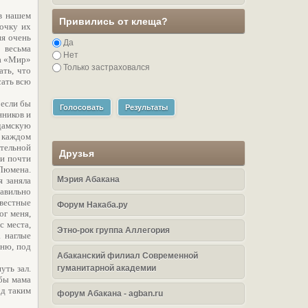
 в нашем
Привились от клеща?
рочку их
ня очень
Да
 весьма
Нет
ма «Мир»
Только застраховался
ать, что
сать всю
 если бы
Голосовать
Результаты
нников и
 дамскую
и каждом
ательной
Друзья
 и почти
 Люмена.
Мэрия Абакана
я заняла
равильно
овестные
Форум Накаба.ру
ог меня,
с места,
Этно-рок группа Аллегория
а наглые
сню, под
Абаканский филиал Современной
уть зал.
гуманитарной академии
обы мама
од таким
форум Абакана - agban.ru