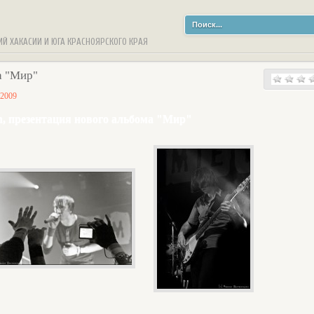
ИЙ ХАКАСИИ И ЮГА КРАСНОЯРСКОГО КРАЯ
а "Мир"
 2009
, презентация нового альбома "Мир"