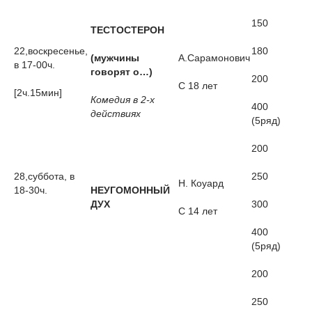
150
ТЕСТОСТЕРОН
22,воскресенье,
180
(мужчины
А.Сарамонович
в 17-00ч.
говорят о…)
200
С 18 лет
[2ч.15мин]
Комедия в 2-х
400
действиях
(5ряд)
200
28,суббота, в
250
Н. Коуард
18-30ч.
НЕУГОМОННЫЙ
ДУХ
300
С 14 лет
400
(5ряд)
200
250