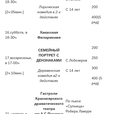
18-30ч.
Лирическая
200
С 14 лет
[2ч.05мин.]
комедия в 2-х
действиях
400(5
ряд)
16,суббота, в
Хакасская
18-30ч.
Филармония
200
СЕМЕЙНЫЙ
ПОРТРЕТ С
17,воскресенье,
250
ДЕНЗНАКАМИ
С.Лобозеров
в 17-00ч.
300
Деревенская
С 14 лет
[2ч.10мин.]
комедия в2-х
400 (5
действиях
ряд)
Гастроли
Красноярского
По пьесе
драматического
«Супница»
театра
Робера Ламуре
21, четверг, в
им.А.С.Пушкина