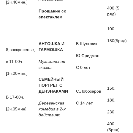
[2ч.40мин.]
400 (5
Прощание со
ряд)
спектаклем
100
150(5ряд)
АНТОШКА И
В.Шульжик
8,воскресенье,
ГАРМОШКА
Ю.Фридман
в 11-00ч.
Музыкальная
сказка
С 0 лет
[1ч.00мин.]
СЕМЕЙНЫЙ
ПОРТРЕТ С
150,
ДЕНЗНАКАМИ
С.Лобозеров
В 17-00ч.
180,
Деревенская
С 14 лет
[2ч.05мин]
комедия в 2-х
230
действиях
400
(5ряд)