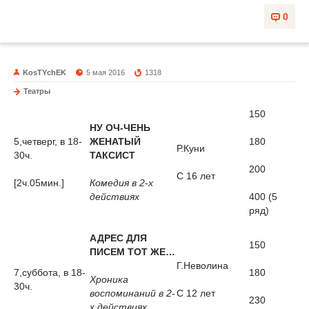
0
KosTYchEK
5 мая 2016
1318
Театры
150
НУ ОЧ-ЧЕНЬ
5,четверг, в 18-
ЖЕНАТЫЙ
180
Р.Куни
30ч.
ТАКСИСТ
200
С 16 лет
[2ч.05мин.]
Комедия в 2-х
действиях
400 (5
ряд)
АДРЕС ДЛЯ
150
ПИСЕМ ТОТ ЖЕ…
Г.Неволина
7,суббота, в 18-
180
Хроника
30ч.
воспоминаний в 2-
С 12 лет
230
х действиях