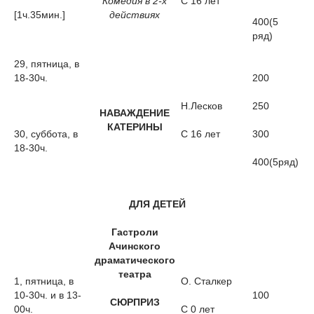
Комедия в 2-х
С 16 лет
[1ч.35мин.]
действиях
400(5
ряд)
29, пятница, в
18-30ч.
200
Н.Лесков
250
НАВАЖДЕНИЕ
КАТЕРИНЫ
30, суббота, в
С 16 лет
300
18-30ч.
400(5ряд)
ДЛЯ ДЕТЕЙ
Гастроли
Ачинского
драматического
театра
1, пятница, в
О. Сталкер
10-30ч. и в 13-
100
СЮРПРИЗ
00ч.
С 0 лет