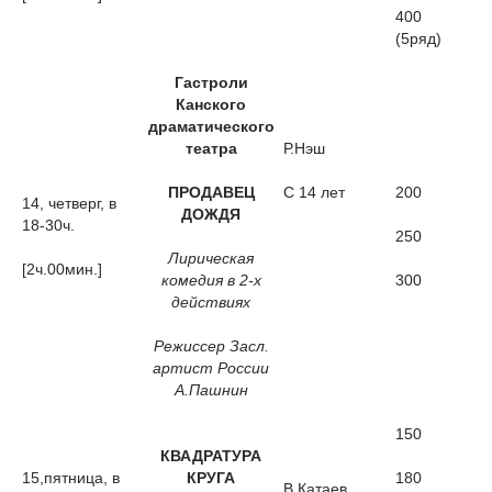
400
(5ряд)
Гастроли
Канского
драматического
театра
Р.Нэш
ПРОДАВЕЦ
С 14 лет
200
14, четверг, в
ДОЖДЯ
18-30ч.
250
Лирическая
[2ч.00мин.]
комедия в 2-х
300
действиях
Режиссер Засл.
артист России
А.Пашнин
150
КВАДРАТУРА
15,пятница, в
КРУГА
180
В.Катаев