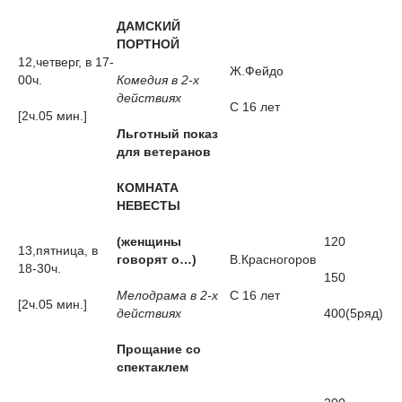
ДАМСКИЙ
ПОРТНОЙ
12,четверг, в 17-
Ж.Фейдо
00ч.
Комедия в 2-х
действиях
С 16 лет
[2ч.05 мин.]
Льготный показ
для ветеранов
КОМНАТА
НЕВЕСТЫ
(женщины
120
13,пятница, в
говорят о…)
В.Красногоров
18-30ч.
150
Мелодрама в 2-х
С 16 лет
[2ч.05 мин.]
действиях
400(5ряд)
Прощание со
спектаклем