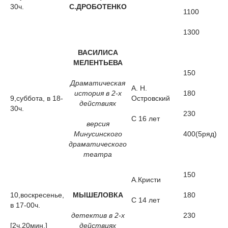
30ч.
С.ДРОБОТЕНКО
1100
1300
ВАСИЛИСА
МЕЛЕНТЬЕВА
150
Драматическая
А. Н.
история в 2-х
180
9,суббота, в 18-
Островский
действиях
30ч.
230
С 16 лет
версия
Минусинского
400(5ряд)
драматического
театра
150
А.Кристи
10,воскресенье,
МЫШЕЛОВКА
180
С 14 лет
в 17-00ч.
детектив в 2-х
230
[2ч.20мин.]
действиях