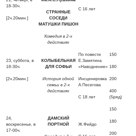
18-30ч.
С 16 лет
СТРАННЫЕ
[2ч.20мин.]
СОСЕДИ
МАТУШКИ ПИШОН
Комедия в 2-х
действиях
По повести
150
23, суббота, в
КОЛЫБЕЛЬНАЯ
Е.Замятина
18-30ч.
ДЛЯ СОФЬИ
«Наводнение»
180
[2ч.20мин.]
История одной
Инсценировка
200
семьи в 2-х
А.Песегова
действиях
400
С 18 лет
(5ряд)
150
24,
ДАМСКИЙ
180
воскресенье, в
ПОРТНОЙ
Ж.Фейдо
17-00ч.
200