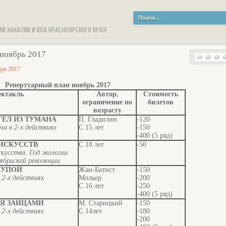
ИЙ ХАКАСИИ И ЮГА КРАСНОЯРСКОГО КРАЯ
 ноябрь 2017
бря 2017
Репертуарный план ноябрь 2017
ектакль
Автор,
Стоимость
ограничение по
билетов
возрасту
ЕЛ ИЗ ТУМАНА
П. Гладилин
-120
а в 2-х действиях
С 15 лет
-150
-400 (5 ряд)
ИСКУССТВ
С 18 лет
-50
кусства. Год экологии
брьской революции
КУПОЙ
Жан-Батист
-150
 2-х действиях
Мольер
-200
С 16 лет
-250
-400 (5 ряд)
МЯ ЗАЙЦАМИ
М. Старицкий
-150
 2-х действиях
С 14лет
-180
-200