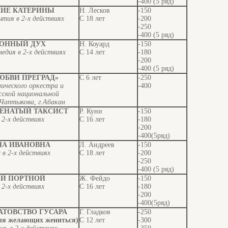
-400 (5 ряд)
ИЕ КАТЕРИНЫ
Н. Лесков
-150
тия в 2-х действиях
С 18 лет
-200
-250
-400 (5 ряд)
ОННЫЙ ДУХ
Н. Коуард
-150
едия в 2-х действиях
С 14 лет
-180
-200
-400 (5 ряд)
ЮБВИ ПРЕГРАД»
С 6 лет
-250
ического оркестра и
-400
сской национальной
Чаптыкова, г.Абакан
ЖЕНАТЫЙ ТАКСИСТ
Р. Куни
-150
 2-х действиях
С 16 лет
-180
-200
-400(5ряд)
НА ИВАНОВНА
Л. Андреев
-150
в 2-х действиях
С 18 лет
-200
-250
-400 (5 ряд)
Й ПОРТНОЙ
Ж. Фейдо
-150
 2-х действиях
С 16 лет
-180
-200
-400(5ряд)
АТОВСТВО ГУСАРА
Г. Гладков
-250
для желающих жениться)
С 12 лет
-300