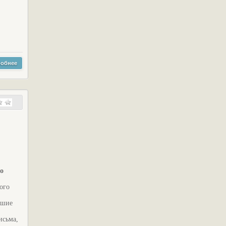
обнее
о
ого
чшие
исьма,