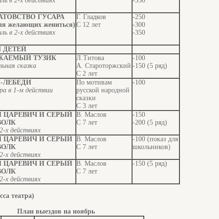
ль в 2-х действиях
-350
АТОВСТВО ГУСАРА
Г. Гладков
-250
для желающих жениться)
С 12 лет
-300
ль в 2-х действиях
-350
 ДЕТЕЙ
ЖАЕМЫЙ ТУЗИК
Л.Титова
-100
ьная сказка
А. Староторжский
-150 (5 ряд)
С 2 лет
-ЛЕБЕДИ
По мотивам
-100
ра в 1-м действии
русской народной
сказки
С 3 лет
Н ЦАРЕВИЧ И СЕРЫЙ
В. Маслов
-150
ВОЛК
С 7 лет
-200 (5 ряд)
2-х действиях
Н ЦАРЕВИЧ И СЕРЫЙ
В. Маслов
-100 (показ для
ВОЛК
С 7 лет
школьников)
2-х действиях
Н ЦАРЕВИЧ И СЕРЫЙ
В. Маслов
-150 (5 ряд)
ВОЛК
С 7 лет
2-х действиях
асса театра)
План выездов на ноябрь