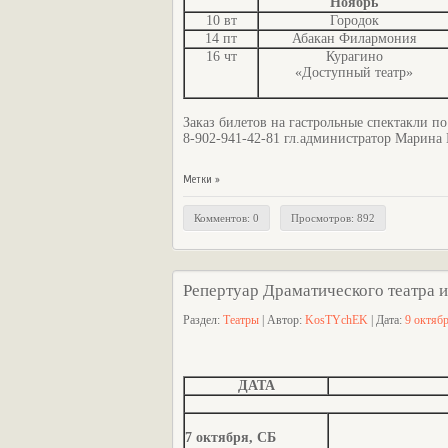
Ноябрь
10 вт
Городок
14 пт
Абакан Филармония
16 чт
Курагино
«Доступный театр»
Заказ билетов на гастрольные спектакли по
8-902-941-42-81 гл.администратор Марина
Метки »
Комментов: 0
Просмотров: 892
Репертуар Драматического театра и
Раздел:
Театры
| Автор:
KosTYchEK
| Дата:
9 октяб
ДАТА
7 октября, СБ