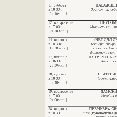
11, суббота
НАВАЖДЕН
в 18-30ч.
Возможные собы
[2ч.40мин.]
12, воскресенье
НЕУГОМ
в 17-00ч.
Мистическая ком
[2ч.10 мин.]
14, вторник
«НЕТ ДЛЯ Л
в 18-30ч.
Концерт симфон
[1ч.20 мин.]
солистов Хака
филармонии им. 
17, пятница
НУ ОЧ-ЧЕНЬ 
в 18-30ч.
Комедия в
[2ч.30мин.]
18, суббота
ЕКАТЕРИ
в 18-30
Почти фарс 
[2ч.40мин.]
19, воскресенье
ДАМСКИ
в 17-00
Комедия в
[2ч.00мин.]
28, вторник
ПРЕМЬЕРА. СВ
в 18-30
или (Руководство 