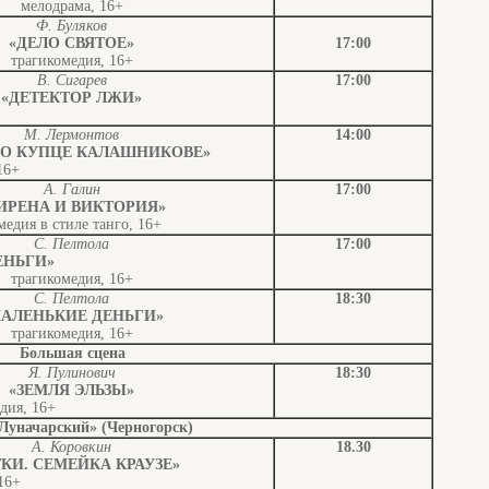
мелодрама, 16+
Ф. Буляков
«ДЕЛО СВЯТОЕ»
17:00
трагикомедия, 16+
В. Сигарев
17:00
«ДЕТЕКТОР ЛЖИ»
М. Лермонтов
14:00
 О КУПЦЕ КАЛАШНИКОВЕ»
16+
А. Галин
17:00
ИРЕНА И ВИКТОРИЯ»
медия в стиле танго, 16+
С.
Пелтола
17:00
ЕНЬГИ»
трагикомедия, 16+
С.
Пелтола
18:30
АЛЕНЬКИЕ ДЕНЬГИ»
трагикомедия, 16+
Большая сцена
Я.
Пулинович
18:30
«ЗЕМЛЯ ЭЛЬЗЫ»
дия, 16+
уначарский» (Черногорск)
А. Коровкин
18.30
ТКИ. СЕМЕЙКА КРАУЗЕ»
16+