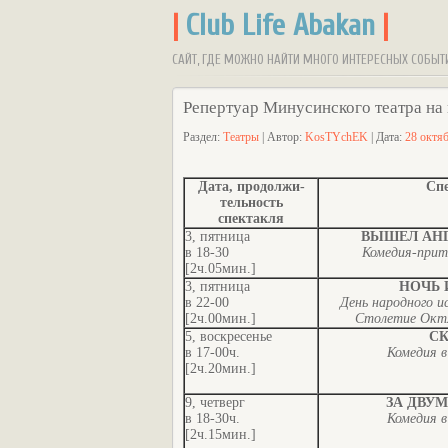
|
Club Life Abakan
|
САЙТ, ГДЕ МОЖНО НАЙТИ МНОГО ИНТЕРЕСНЫХ СОБЫТ
Репертуар Минусинского театра на
Раздел:
Театры
| Автор:
KosTYchEK
| Дата:
28 октя
Дата, продолжи-
Сп
тельность
спектакля
3, пятница
ВЫШЕЛ АНГ
в 18-30
Комедия-притч
[2ч.05мин.]
3, пятница
НОЧЬ 
в 22-00
День народного ис
[2ч.00мин.]
Столетие Октя
5, воскресенье
С
в 17-00ч.
Комедия в
[2ч.20мин.]
9, четверг
ЗА ДВУ
в 18-30ч.
Комедия в
[2ч.15мин.]