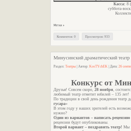
Касса:
8 
суббота-воск
Коллекти
Метки »
Комментов: 0
Просмотров: 933
Минусинский драматический театр 
Раздел:
Театры
| Автор:
KosTYchEK
| Дата:
26 сент
Конкурс от Мин
Друзья! Совсем скоро,
28 ноября
, состоит
любимый театр отметит юбилей – 135 лет!
По традиции в свой день рождения театр д
гусара
»
В этом году у наших зрителей есть возмож
нужно?
Один из вариантов – написать рецензию
рецензии будут опубликованы.
Второй вариант – поздравить театр!
Мы н