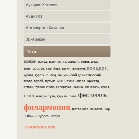
Аукцион Хакасии
Аудит 01
Автопортал Хакасии
3D-Абакан
Теги
абакан
,
,
,
,
,
,
выход
вьетнам
голландия
гонки
джаз
концерт
,
,
,
,
,
,
зеленый2019
зож
йога
квест
квеструм
,
,
,
курага
курагино
лед
минусинский драматический
,
,
,
,
,
,
,
театр
музей
музыка
мчс
нячанг
опера
оркестр
,
,
,
,
,
,
отпуск
путешествие
репертуар
сказка
спектакль
спорт
фестиваль
театр
,
,
,
,
,
,
театры
тува
туризм
тыва
филармония
чир
,
,
,
фотоохота
хакасия
чайаан
,
,
чудеса
штарк
Показать все теги