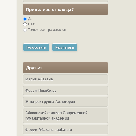
Привились от клеща?
Да
Нет
Только застраховался
Голосовать
Результаты
Друзья
Мэрия Абакана
Форум Накаба.ру
Этно-рок группа Аллегория
Абаканский филиал Современной
гуманитарной академии
форум Абакана - agban.ru