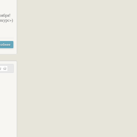
оября!
нкурс»)
обнее