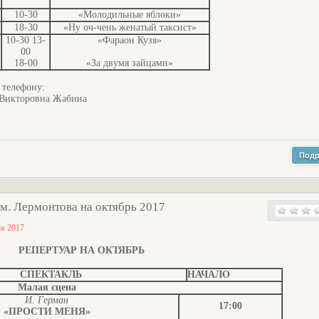
10-30
«Молодильные яблоки»
18-30
«Ну оч-чень женатый таксист»
10-30 13-
«Фараон Кузя»
00
18-00
«За двумя зайцами»
 телефону:
 Викторовна Жабина
Подр
м. Лермонтова на октябрь 2017
ря 2017
РЕПЕРТУАР НА ОКТЯБРЬ
СПЕКТАКЛЬ
НАЧАЛО
Малая сцена
И. Герман
17:00
«ПРОСТИ МЕНЯ»