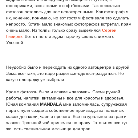
фонариками, вспышками с софтбоксами. Так несколько
фотозон остались для нас непокоренными. Как фотограф я
их, конечно, понимаю, но вот гостям фестиваля это сделать
непросто. Кстати мало знакомых фотографов встретил, прям
очень мало. Из толпы только сразу выделился
Сергей
Гивиряк
. Вот от него и ждем парочку своих снимков с
Ульяной.
Неудобно было и переходить из одного автоцентра в другой.
Зима все-таки, это надо раздеться-одеться-раздеться. Но
какую площадку уж выбрали.
Кроме фотозон были и всякие «лавочки». Свечи ручной
работы, напитки, витамины и все для красоты и здоровья.
Юная компания
MANDALA
мне запомнилась, супружеская
пара с нуля создала собственное производство полезных
масок для кожи, чаев и прочего. Все натуральное из трав и
злаков. Травяной чай пришелся по нраву. Готовится все тут
же, есть специальная мельница для трав.