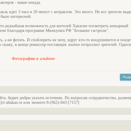
актеров - выше некуда.
кль идет 3 часа и 20 минут с антрактом. Это много. Не все зрители выд
 было интересней.
Это редчайшая возможность для жителей Хакасии посмотреть шикарный
овном благодаря программе Минкульта РФ "Большие гастроли".
, а не фотать. И спойлерить не хочу, вдруг кто-то воодушевится и поеде
о скажу, в конце режиссер-поставщик знатно потроллил зрителей. Одноз
Фотографии в альбоме
Подр
йта, будьте добры указать источник. По вопросам сотрудничества, разме
l-abakan.ru или звоните 8-(962)-843-[7157]