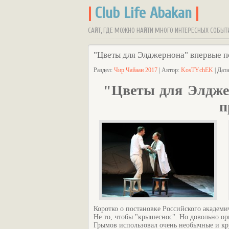
|
Club Life Abakan
|
САЙТ, ГДЕ МОЖНО НАЙТИ МНОГО ИНТЕРЕСНЫХ СОБЫТ
"Цветы для Элджернона" впервые п
Раздел:
Чир Чайаан 2017
| Автор:
KosTYchEK
| Дат
"Цветы для Элдже
п
Коротко о постановке Российского академи
Не то, чтобы "крышеснос". Но довольно о
Грымов использовал очень необычные и кру