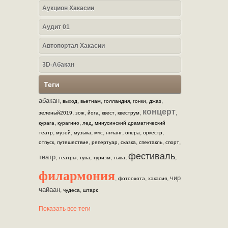
Аукцион Хакасии
Аудит 01
Автопортал Хакасии
3D-Абакан
Теги
абакан
,
,
,
,
,
,
выход
вьетнам
голландия
гонки
джаз
концерт
,
,
,
,
,
,
зеленый2019
зож
йога
квест
квеструм
,
,
,
курага
курагино
лед
минусинский драматический
,
,
,
,
,
,
,
театр
музей
музыка
мчс
нячанг
опера
оркестр
,
,
,
,
,
,
отпуск
путешествие
репертуар
сказка
спектакль
спорт
фестиваль
театр
,
,
,
,
,
,
театры
тува
туризм
тыва
филармония
чир
,
,
,
фотоохота
хакасия
чайаан
,
,
чудеса
штарк
Показать все теги