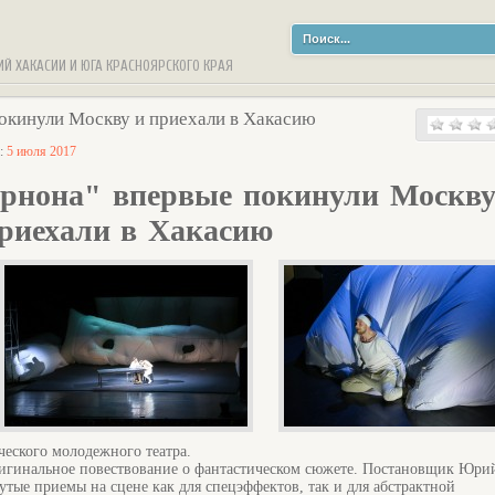
ИЙ ХАКАСИИ И ЮГА КРАСНОЯРСКОГО КРАЯ
окинули Москву и приехали в Хакасию
а:
5 июля 2017
рнона" впервые покинули Москву
риехали в Хакасию
ческого молодежного театра.
ригинальное повествование о фантастическом сюжете. Постановщик Юри
тые приемы на сцене как для спецэффектов, так и для абстрактной