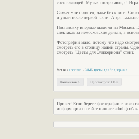
составляющей. Музыка потрясающая! Игра 
Сюжет мне понятен, даже без книги. Спекта
и ушли после первой части. А зря...дальше
Постановку впервые вывезли из Москвы. 
спектакль за немосковские деньги, в осн
Фотографий мало, потому что надо смотреть
смотреть его в столицу нашей страны. Одн
смотреть "Цветы для Элджернона" стоит.
Метки »
спектакль
,
РАМТ
,
цветы для Элджернона
Комментов: 0
Просмотров: 1105
Привет! Если берете фотографии с этого са
информации на сайте пишите admin[собака]c