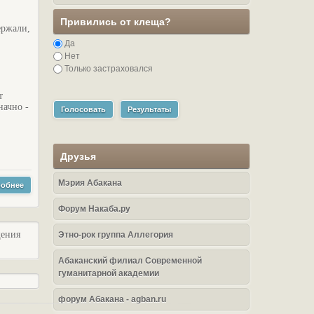
Привились от клеща?
ержали,
Да
Нет
Только застраховался
т
начно -
Голосовать
Результаты
Друзья
Мэрия Абакана
обнее
Форум Накаба.ру
щения
Этно-рок группа Аллегория
Абаканский филиал Современной
гуманитарной академии
форум Абакана - agban.ru