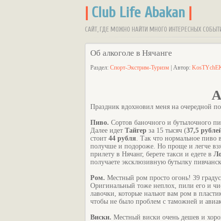
|
Club Life Abakan
|
САЙТ, ГДЕ МОЖНО НАЙТИ МНОГО ИНТЕРЕСНЫХ СОБЫТ
Об алкоголе в Нячанге
Раздел:
Спорт-Экстрим-Туризм
| Автор:
KosTYchE
А
Праздник вдохновил меня на очередной пост
Пиво.
Сортов баночного и бутылочного пи
Далее идет
Тайгер
за 15 тысяч (
37,5 рубле
стоит
44 рубля
. Так что нормальное пиво 
получше и подороже. Но проще и легче взя
прилету в Нячанг, берете такси и едете в
Л
получаете эксклюзивную бутылку пивчанско
Ром.
Местный ром просто огонь! 39 градусо
Оригинальный тоже неплох, пили его и чист
лавочки, которые нальют вам ром в пластик
чтобы не было проблем с таможней и авиа
Виски.
Местный виски очень дешев и хорош