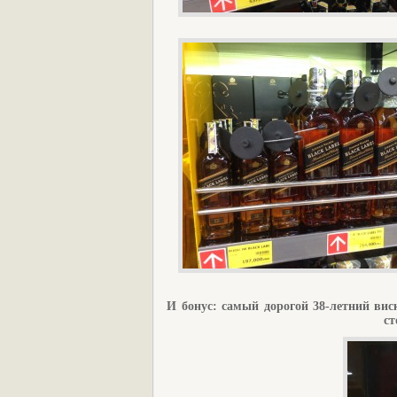
И бонус: самый дорогой 38-летний вис
ст