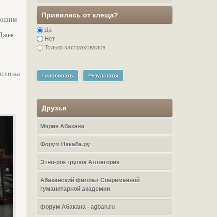
Привились от клеща?
орошим
Да
 Джек
Нет
Только застраховался
исло на
Голосовать
Результаты
Друзья
Мэрия Абакана
Форум Накаба.ру
Этно-рок группа Аллегория
Абаканский филиал Современной
гуманитарной академии
форум Абакана - agban.ru