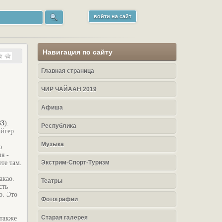
войти на сайт
Навигация по сайту
Главная страница
ЧИР ЧАЙААН 2019
Афиша
33
).
Республика
айгер
Музыка
о
я -
те там.
Экстрим-Спорт-Туризм
акао.
Театры
сть
о. Это
Фотографии
Старая галерея
 также