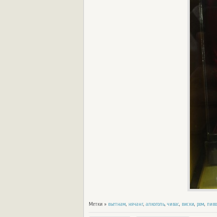
Метки »
вьетнам
,
нячанг
,
алкоголь
,
чивас
,
виски
,
ром
,
пиво