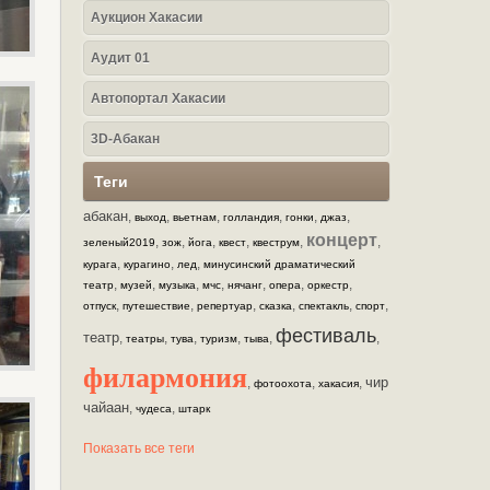
Аукцион Хакасии
Аудит 01
Автопортал Хакасии
3D-Абакан
Теги
абакан
,
,
,
,
,
,
выход
вьетнам
голландия
гонки
джаз
концерт
,
,
,
,
,
,
зеленый2019
зож
йога
квест
квеструм
,
,
,
курага
курагино
лед
минусинский драматический
,
,
,
,
,
,
,
театр
музей
музыка
мчс
нячанг
опера
оркестр
,
,
,
,
,
,
отпуск
путешествие
репертуар
сказка
спектакль
спорт
фестиваль
театр
,
,
,
,
,
,
театры
тува
туризм
тыва
филармония
чир
,
,
,
фотоохота
хакасия
чайаан
,
,
чудеса
штарк
Показать все теги