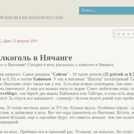
ИЙ ХАКАСИИ И ЮГА КРАСНОЯРСКОГО КРАЯ
K
| Дата:
23 февраля 2018
лкоголь в Нячанге
 о Вьетнаме! Сегодня я хочу рассказать о алкоголе в Нячанге.
ва немного. Самое дешевое "
Сайгон
" - 10 тысяч донгов (
25 рублей за 0,
й
за 0,33) и потом
Хайнекен
. У нас в магазине "Шахтер" поллитровый Т
во Вьетнаме стоит также как у нас. Есть еще всякие пивоварни, там пиво
ть баночного. А еще его можно пить со льдом. Совет любителям пива: п
оттеМарт
, там берете два ящика Хайнекена или Тайгера, и пока есть акци
го! За отпуск все выпиваете - сувенир с бухлом везете домой или пробуе
в, 35 тысяч местных денег за 375 мл. Разные вкусы. Особенно хорош - к
ым, и добавляли в колу. Вот что надо привозить из Вьетнама. Кстати, е
овые бутылки, еще и наклейки будут, что емкость меньше, чем там налит
компанией.
 на вкус. Пробовал его в прошлый раз. Угощали, не покупал. Но стоит