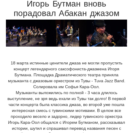
Игорь Бутман вновь
порадовал Абакан джазом
18 марта истинные ценители джаза не могли пропустить
концерт легендарного саксофониста-джазмена Игоря
Бутмана. Площадка Драматического театра приняла
музыканта с джазовым оркестром из Тувы - Tuva Jazz Band.
Солировала им Софья Кара-Оол.
Музыканты выложились по полной - 3 часа длилось
выступление, не зря ведь ехали из Тувы так долго! В первой
части концерта была классика джаза, во второй уже пошла
интересная смесь с тувинскими мотивами. В целом все
проходило весело и задорно, лидер тувинского оркестра
Игорь Кара-Оол общался с Игорем Бутманом, рассказывал
истории, шутил и спрашивал перевод названия песен с