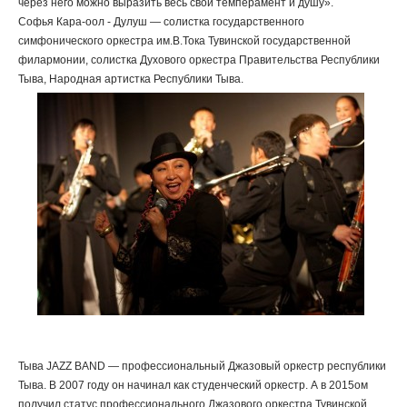
через него можно выразить весь свой темперамент и душу».
Софья Кара-оол - Дулуш — солистка государственного
симфонического оркестра им.В.Тока Тувинской государственной
филармонии, солистка Духового оркестра Правительства Республики
Тыва, Народная артистка Республики Тыва.
Тыва JAZZ BAND — профессиональный Джазовый оркестр республики
Тыва. В 2007 году он начинал как студенческий оркестр. А в 2015ом
получил статус профессионального Джазового оркестра Тувинской