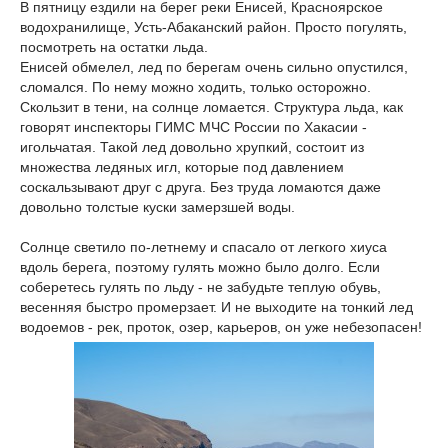
В пятницу ездили на берег реки Енисей, Красноярское
водохранилище, Усть-Абаканский район. Просто погулять,
посмотреть на остатки льда.
Енисей обмелел, лед по берегам очень сильно опустился,
сломался. По нему можно ходить, только осторожно.
Скользит в тени, на солнце ломается. Структура льда, как
говорят инспекторы ГИМС МЧС России по Хакасии -
игольчатая. Такой лед довольно хрупкий, состоит из
множества ледяных игл, которые под давлением
соскальзывают друг с друга. Без труда ломаются даже
довольно толстые куски замерзшей воды.
Солнце светило по-летнему и спасало от легкого хиуса
вдоль берега, поэтому гулять можно было долго. Если
соберетесь гулять по льду - не забудьте теплую обувь,
весенняя быстро промерзает. И не выходите на тонкий лед
водоемов - рек, проток, озер, карьеров, он уже небезопасен!