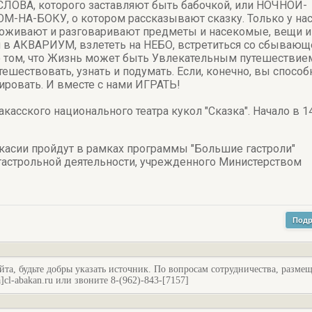
ВА, которого заставляют быть бабочкой, или НОЧНОЙ-
А-БОКУ, о котором рассказывают сказку. Только у на
живают и разговаривают предметы и насекомые, вещи и
 в АКВАРИУМ, взлететь на НЕБО, встретиться со сбывающ
 о том, что Жизнь может быть Увлекательным путешествие
утешествовать, узнать и подумать. Если, конечно, вы спосо
ировать. И вместе с нами ИГРАТЬ!
акасского национального театра кукол "Сказка". Начало в 14
акасии пройдут в рамках программы "Большие гастроли"
астрольной деятельности, учрежденного Министерством
Подр
йта, будьте добры указать источник. По вопросам сотрудничества, разме
l-abakan.ru или звоните 8-(962)-843-[7157]