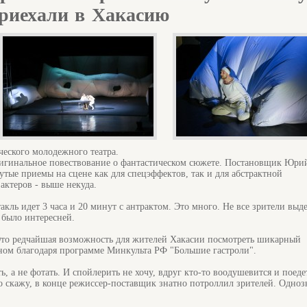
риехали в Хакасию
ческого молодежного театра.
ригинальное повествование о фантастическом сюжете. Постановщик Юри
тые приемы на сцене как для спецэффектов, так и для абстрактной
актеров - выше некуда.
кль идет 3 часа и 20 минут с антрактом. Это много. Не все зрители выд
 было интересней.
Это редчайшая возможность для жителей Хакасии посмотреть шикарный
овном благодаря программе Минкульта РФ "Большие гастроли".
, а не фотать. И спойлерить не хочу, вдруг кто-то воодушевится и поеде
о скажу, в конце режиссер-поставщик знатно потроллил зрителей. Одноз