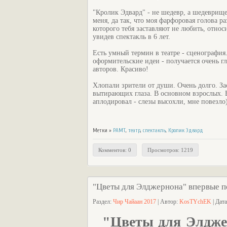
"Кролик Эдвард" - не шедевр, а шедеврище
меня, да так, что моя фарфоровая голова р
которого тебя заставляют не любить, относ
увидев спектакль в 6 лет.
Есть умный термин в театре - сценография.
оформительские идеи - получается очень г
авторов. Красиво!
Хлопали зрители от души. Очень долго. Зас
вытирающих глаза. В основном взрослых. 
аплодировал - слезы высохли, мне повезло
Метки »
РАМТ
,
театр
,
спектакль
,
Кролик Эдвард
Комментов: 0
Просмотров: 1219
"Цветы для Элджернона" впервые п
Раздел:
Чир Чайаан 2017
| Автор:
KosTYchEK
| Дат
"Цветы для Элдже