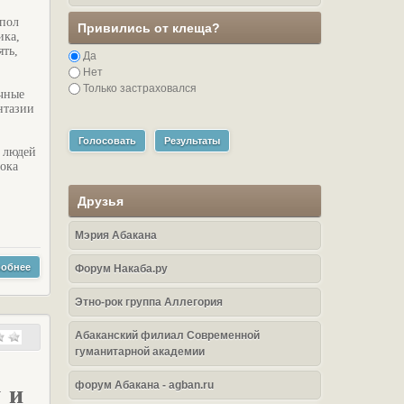
 пол
Привились от клеща?
ика,
ять,
Да
Нет
Только застраховался
ычные
нтазии
Голосовать
Результаты
л людей
пока
Друзья
Мэрия Абакана
обнее
Форум Накаба.ру
Этно-рок группа Аллегория
Абаканский филиал Современной
гуманитарной академии
форум Абакана - agban.ru
 и