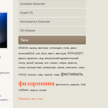
Аукцион Хакасии
Аудит 01
Автопортал Хакасии
3D-Абакан
Теги
абакан
,
,
,
,
,
,
выход
вьетнам
голландия
гонки
джаз
концерт
,
,
,
,
,
,
зеленый2019
зож
йога
квест
квеструм
й
,
,
,
курага
курагино
лед
минусинский драматический
,
,
,
,
,
,
,
театр
музей
музыка
мчс
нячанг
опера
оркестр
,
,
,
,
,
,
отпуск
путешествие
репертуар
сказка
спектакль
спорт
ержали,
фестиваль
театр
,
,
,
,
,
,
театры
тува
туризм
тыва
филармония
чир
,
,
,
фотоохота
хакасия
чайаан
,
,
чудеса
штарк
т
Показать все теги
начно -