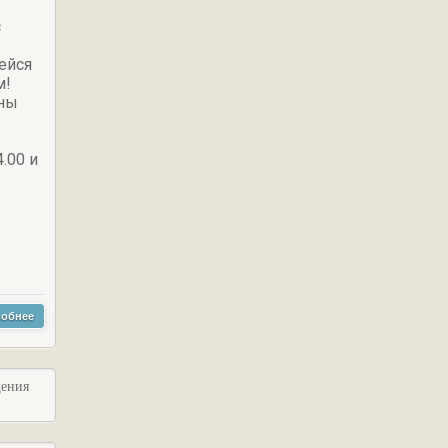
с
ейся
м!
бны
.00 и
обнее
щения