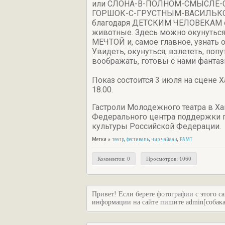
или СЛОНА-В-ПОЛНОМ-СМЫСЛЕ-СЛО
ГОРШОК-С-ГРУСТНЫМ-ВАСИЛЬКОМ-Н
благодаря ДЕТСКИМ ЧЕЛОВЕКАМ о
животные. Здесь можно окунуться
МЕЧТОЙ и, самое главное, узнать
Увидеть, окунуться, взлететь, поп
воображать, готовы с нами фантаз
Показ состоится 3 июля на сцене Х
18.00.
Гастроли Молодежного театра в Х
Федерального центра поддержки г
культуры Российской Федерации.
Метки »
театр
,
фестиваль
,
чир чайаан
,
РАМТ
Комментов: 0
Просмотров: 1060
Привет! Если берете фотографии с этого са
информации на сайте пишите admin[собака]c