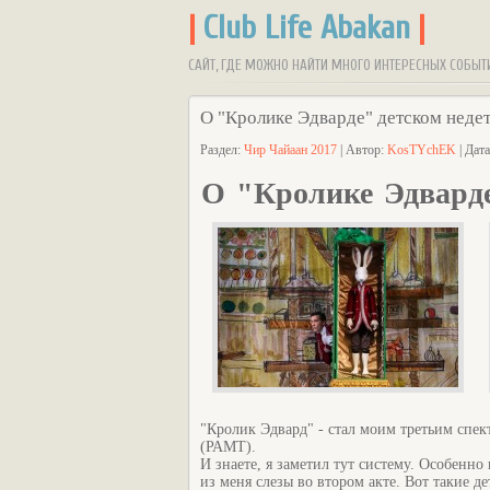
|
Club Life Abakan
|
САЙТ, ГДЕ МОЖНО НАЙТИ МНОГО ИНТЕРЕСНЫХ СОБЫТ
О "Кролике Эдварде" детском неде
Раздел:
Чир Чайаан 2017
| Автор:
KosTYchEK
| Дат
О "Кролике Эдварде
"Кролик Эдвард" - стал моим третьим спек
(РАМТ).
И знаете, я заметил тут систему. Особенно
из меня слезы во втором акте. Вот такие де