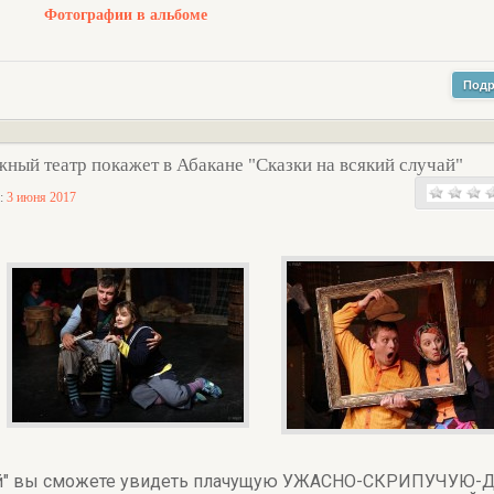
Фотографии в альбоме
Подр
ный театр покажет в Абакане "Сказки на всякий случай"
а:
3 июня 2017
учай" вы сможете увидеть плачущую УЖАСНО-СКРИПУЧУЮ-