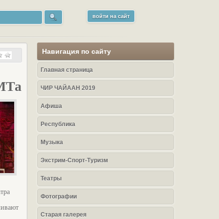
войти на сайт
Навигация по сайту
Главная страница
АМТа
ЧИР ЧАЙААН 2019
Афиша
Республика
Музыка
Экстрим-Спорт-Туризм
Театры
атра
Фотографии
ливают
Старая галерея