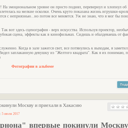
! На эмоциональном уровне он просто поднял, перевернул и хлопнул об
азлетелась на мелкие осколки. Очень круто показана жизнь игрушки-крол
ится с неприязнью...но потом все меняется. Уж не знаю, что я мог бы пон
 Так вот здесь сценография - верх искусства. Используя проектор, необ
лубокая сцена, эффекты как в кинофильмах. Сидишь и обалдеваешь от фа
луженно. Когда в зале зажегся свет, все потянулись к выходам, я замети
Видел заплаканную девушку из "Желтого квадрата". Как я их понимаю, 
)
Фотографии в альбоме
Подр
окинули Москву и приехали в Хакасию
а:
5 июля 2017
рнона" впервые покинули Москву