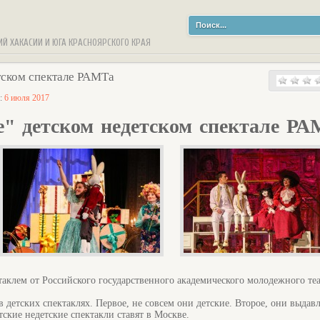
ИЙ ХАКАСИИ И ЮГА КРАСНОЯРСКОГО КРАЯ
тском спектале РАМТа
а:
6 июля 2017
" детском недетском спектале Р
таклем от Российского государственного академического молодежного те
 в детских спектаклях. Первое, не совсем они детские. Второе, они выдав
тские недетские спектакли ставят в Москве.