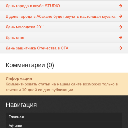
День города в клубе STUDIO
В день города в Абакане будет звучать настоящая музыка
День молодежи 2011
День огня
День защитника Отечества в СГА
Комментарии (0)
Информация
Комментировать статьи на нашем сайте возможно только в
течении
10
дней со дня публикации.
Навигация
Главная
Афиша