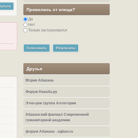
нуться
Привились от клеща?
Да
Нет
Только застраховался
Голосовать
Результаты
Друзья
Мэрия Абакана
Форум Накаба.ру
Этно-рок группа Аллегория
Абаканский филиал Современной
гуманитарной академии
форум Абакана - agban.ru