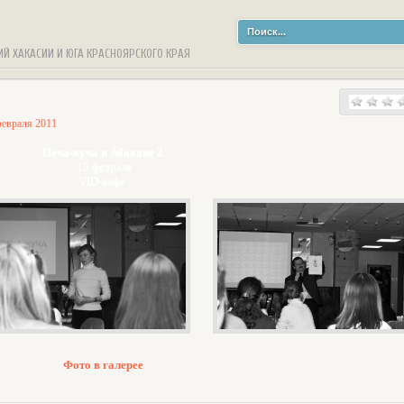
ИЙ ХАКАСИИ И ЮГА КРАСНОЯРСКОГО КРАЯ
февраля 2011
Печа-куча в Абакане 2
15 февраля
VID-кафе
Фото в галерее