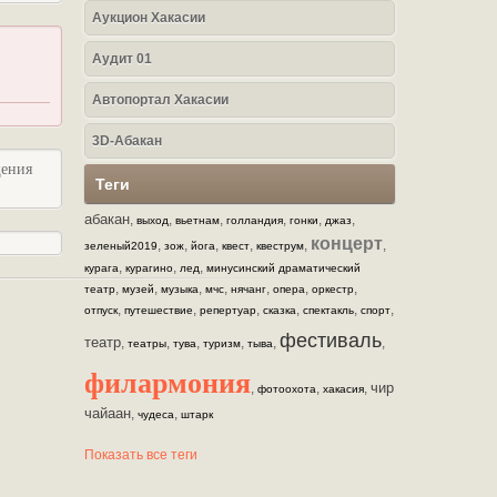
Аукцион Хакасии
Аудит 01
Автопортал Хакасии
3D-Абакан
щения
Теги
абакан
,
,
,
,
,
,
выход
вьетнам
голландия
гонки
джаз
концерт
,
,
,
,
,
,
зеленый2019
зож
йога
квест
квеструм
,
,
,
курага
курагино
лед
минусинский драматический
,
,
,
,
,
,
,
театр
музей
музыка
мчс
нячанг
опера
оркестр
,
,
,
,
,
,
отпуск
путешествие
репертуар
сказка
спектакль
спорт
фестиваль
театр
,
,
,
,
,
,
театры
тува
туризм
тыва
филармония
чир
,
,
,
фотоохота
хакасия
чайаан
,
,
чудеса
штарк
Показать все теги