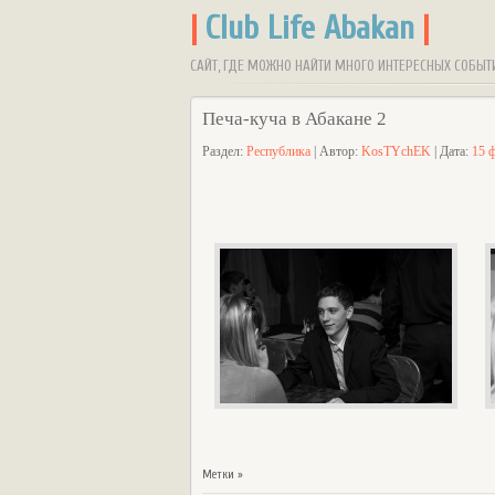
|
Club Life Abakan
|
САЙТ, ГДЕ МОЖНО НАЙТИ МНОГО ИНТЕРЕСНЫХ СОБЫТ
Печа-куча в Абакане 2
Раздел:
Республика
| Автор:
KosTYchEK
| Дата:
15 
Метки »