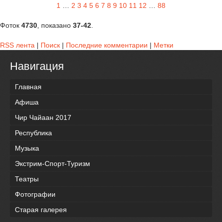
1
…
2
3
4
5
6
7
8
9
10
11
12
…
88
Фоток
4730
, показано
37-42
.
RSS лента
|
Поиск
|
Последние комментарии
|
Метки
Навигация
Главная
Афиша
Чир Чайаан 2017
Республика
Музыка
Экстрим-Спорт-Туризм
Театры
Фотографии
Старая галерея