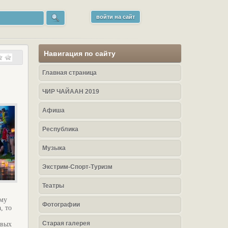
войти на сайт
Навигация по сайту
Главная страница
ЧИР ЧАЙААН 2019
Афиша
Республика
Музыка
Экстрим-Спорт-Туризм
Театры
ому
Фотографии
, то
Старая галерея
овых