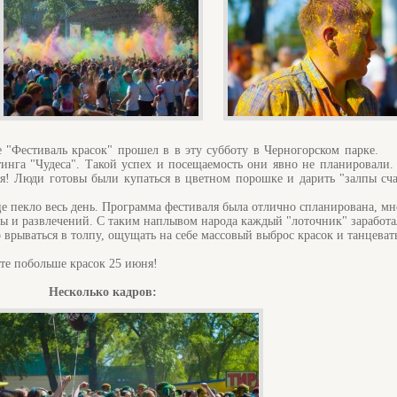
е "Фестиваль красок" прошел в в эту субботу в Черногорском парке.
тинга "Чудеса". Такой успех и посещаемость они явно не планировали.
ия! Люди готовы были купаться в цветном порошке и дарить "залпы сча
е пекло весь день. Программа фестиваля была отлично спланирована, мн
ды и развлечений. С таким наплывом народа каждый "лоточник" заработа
о врываться в толпу, ощущать на себе массовый выброс красок и танцеват
ите побольше красок 25 июня!
Несколько кадров: