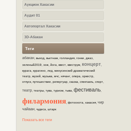
Аукцион Хакасии
Аудит 01
Автопортал Хакасии
3D-Абакан
Теги
абакан
,
,
,
,
,
,
выход
вьетнам
голландия
гонки
джаз
концерт
,
,
,
,
,
,
зеленый2019
зож
йога
квест
квеструм
,
,
,
курага
курагино
лед
минусинский драматический
,
,
,
,
,
,
,
театр
музей
музыка
мчс
нячанг
опера
оркестр
,
,
,
,
,
,
отпуск
путешествие
репертуар
сказка
спектакль
спорт
фестиваль
театр
,
,
,
,
,
,
театры
тува
туризм
тыва
филармония
чир
,
,
,
фотоохота
хакасия
чайаан
,
,
чудеса
штарк
Показать все теги