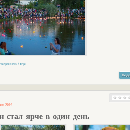
реображенский парк
Подр
юня 2016
н стал ярче в один день