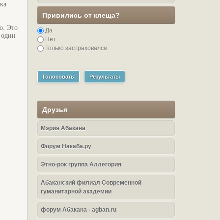
ока
Привились от клеща?
о. Это
Да
 один
Нет
Только застраховался
Голосовать
Результаты
Друзья
Мэрия Абакана
Форум Накаба.ру
Этно-рок группа Аллегория
Абаканский филиал Современной
гуманитарной академии
форум Абакана - agban.ru