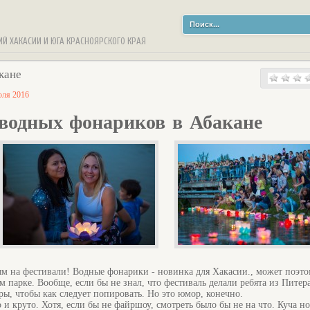
ИЙ ХАКАСИИ И ЮГА КРАСНОЯРСКОГО КРАЯ
кане
юля 2016
водных фонариков в Абакане
ым на фестивали! Водные фонарики - новинка для Хакасии., может поэт
парке. Вообще, если бы не знал, что фестиваль делали ребята из Питера
ры, чтобы как следует попировать. Но это юмор, конечно.
 и круто. Хотя, если бы не файршоу, смотреть было бы не на что. Куча н