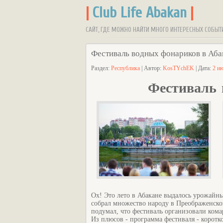
|
Club Life Abakan
|
САЙТ, ГДЕ МОЖНО НАЙТИ МНОГО ИНТЕРЕСНЫХ СОБЫТ
Фестиваль водных фонариков в Аба
Раздел:
Республика
| Автор:
KosTYchEK
| Дата:
2 и
Фестиваль 
Ох! Это лето в Абакане выдалось урожайн
собрал множество народу в Преображенском 
подумал, что фестиваль организовали кома
Из плюсов - программа фестиваля - коротко