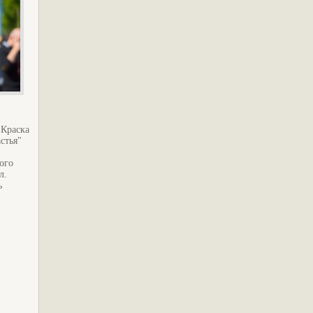
 Краска
стья"
ого
л.
ь