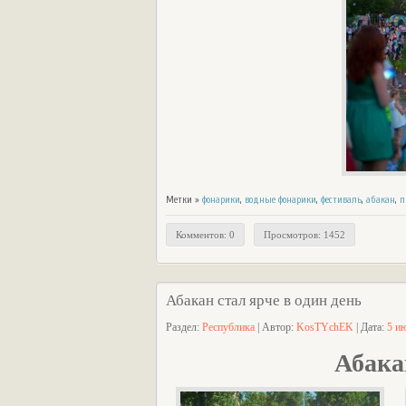
Метки »
фонарики
,
водные фонарики
,
фестиваль
,
абакан
,
п
Комментов: 0
Просмотров: 1452
Абакан стал ярче в один день
Раздел:
Республика
| Автор:
KosTYchEK
| Дата:
5 и
Абака