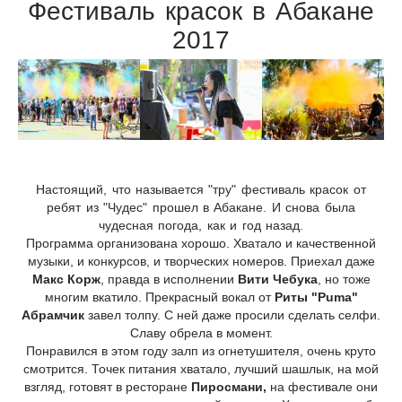
Фестиваль красок в Абакане
2017
Настоящий, что называется "тру" фестиваль красок от
ребят из "Чудес" прошел в Абакане. И снова была
чудесная погода, как и год назад.
Программа организована хорошо. Хватало и качественной
музыки, и конкурсов, и творческих номеров. Приехал даже
Макс Корж
, правда в исполнении
Вити Чебука
, но тоже
многим вкатило. Прекрасный вокал от
Риты "Puma"
Абрамчик
завел толпу. С ней даже просили сделать селфи.
Славу обрела в момент.
Понравился в этом году залп из огнетушителя, очень круто
смотрится. Точек питания хватало, лучший шашлык, на мой
взгляд, готовят в ресторане
Пиросмани,
на фестивале они