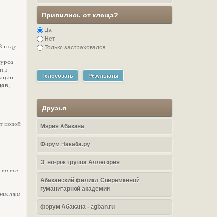
Привились от клеща?
Да
Нет
 году.
Только застраховался
курса
атр
Голосовать
Результаты
ации.
цов
,
Друзья
ет новой
Мэрия Абакана
Форум Накаба.ру
Этно-рок группа Аллегория
во все
Абаканский филиал Современной
гуманитарной академии
инистра
форум Абакана - agban.ru