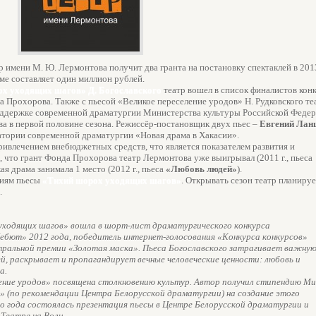
 имени М. Ю. Лермонтова получит два гранта на постановку спектаклей в 2013
е составляет один миллион рублей.
ох уходящих шагов» Д. Богославского
театр вошел в список финалистов кон
Прохорова. Также с пьесой «Великое переселение уродов» Н. Рудковского те
поддержке современной драматургии Министерства культуры Российской Федер
ва в первой половине сезона. Режиссёр-постановщик двух пьес –
Евгений Лан
ратории современной драматургии «Новая драма в Хакасии».
ивлечением внебюджетных средств, что является показателем развития и
что грант Фонда Прохорова театр Лермонтова уже выигрывал (2011 г., пьеса
ая драма занимала 1 место (2012 г., пьеса
«Любовь людей»
).
циям пьесы
«Тихий шорох уходящих шагов»
. Открывать сезон театр планиру
.
уходящих шагов» вошла в шорт-лист драматургического конкурса
бют» 2012 года, победитель интернет-голосования «Конкурса конкурсов»
ральной премии «Золотая маска». Пьеса Богославского затрагивает важную 
, раскрывает и пропагандирует вечные человеческие ценности: любовь и
а.
ление уродов» посвящена столкновению культур. Автор получил стипендию М
» (по рекомендации Центра Белорусской драматургии) на создание этого
о года состоялась презентация пьесы в Центре Белорусской драматургии и
Театре на Воли.