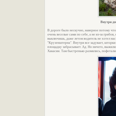
Внутри д
В дороге было нескучно, наверное потому что
очень веселые сами по себе, а не из-за грибов
выключишь, даже летом водитель не хотел нас
"Крузенштерна". Внутри все задувает, шторки 
площадку забрасывает. Ад. Но ничего, выжили,
Хакасии. Там быстренько размялись, пофоталис