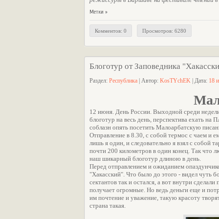
Метки »
Комментов: 0
Просмотров: 6280
Блоготур от Заповедника "Хакасск
Раздел:
Республика
| Автор:
KosTYchEK
| Дата:
18 
Мал
12 июня. День России. Выходной среди недели
блоготур на весь день, перспектива ехать на 
соблазн опять посетить Малоарбатскую писан
Отправление в 8.30, с собой термос с чаем и 
лишь я один, и следовательно я взял с собой 
почти 200 километров в один конец. Так что 
наш шикарный блоготур длиною в день.
Перед отправлением и ожиданием опаздунчико
"Хакасский". Что было до этого - видел чуть 
сектантов так и остался, а вот внутри сделал
получает огромные. Но ведь деньги еще и пот
им почтение и уважение, такую красоту творят
страна такая.