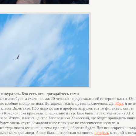
и журавль. Кто есть кто - догадайтесь сами
век в автобусе, а ехало нас аж 20 человек - представителей интернет-касты. Ож
х вообще в лицо не знал. Догадался только путем исключения. Да,
Юра
, я не з
л мне Вконтакте. Ибо надо фотки в профиль загружать, а то фиг знает, как ты
из Красноярска приехала. Специально в тур. Еще была пара студентов из ХГУ,
озере Иткуль, в визит-центре Заповедника Хакасский, где будут проводить шик
будет очень круто, и модели животных уже не классические чучела, а
г туда много вложили, и тема про птиц и болота будет. Вот все секреты и выд
комые молодые люди. А еще была интересная личность,
профиль
которой вконта