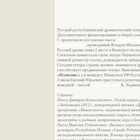
Русский республиканский драматический театр
Дополнительное финансирование в общей сумм
С проектом по постановке пьесы
«Тихий шор
«Новый театр»
, проводимый Фондом Михаила 
Русской драмы занял 2 место в Конкурсе по 
Спектакли появятся на сцене театра Лермонто
главный режиссёр театра, руководитель лабо
Сегодня театры страны активно занимаются пр
способствует продвижению театра. Напомним, 
«Иллюзии»
), а в конкурсе Минкульта РФ Русск
2 июля Евгений Юрьевич приступил к репети
комедией – пьесой
«Звездный час»
К. Ладвига
Справка:
Пьеса Дмитрия Богославского «Тихий шорох 
«Любимовка-2012», литературной премии «Де
программы «Новая пьеса» национальной теат
времена тему взаимоотношений отцов и детей
милосердие к родным, патриотизм, веру в Бог
Пьеса Николая Рудковского «Великое пересе
культуры Республики Польша «Gaude Polonia
экспериментального текста. В конце прошлог
режиссуры в Варшаве на фестивале чтений в 