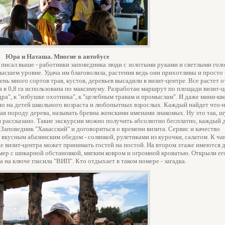
Юра и Наташа. Многие в автобусе
е писал выше - работники заповедника люди с золотыми руками и светлыми гол
высшем уровне. Удача им благоволила, растения ведь они прихотливы и просто 
ень много сортов трав, кустов, деревьев высадили в визит-центре. Все растет о
 в 0,8 га использована по максимуму. Разработан маршрут по площади визит-ц
ра", к "избушке охотника", к "целебным травам и промыслам". И даже мини-кве
ано на детей школьного возраста и любопытных взрослых. Каждый найдет что-
ая породу дерева, называть бревна женскими именами знакомых. Ну это так, ш
 рассказано. Такие экскурсии можно получить абсолютно бесплатно, каждый д
Заповедник "Хакасский" и договориться о времени визита. Сервис и качество
 вкусным абазинским обедом - солянкой, рулетиками из курочки, салатом. К ч
е визит-центра может принимать гостей на постой. На втором этаже имеются 
омер с шикарной обстановкой, мягким ковром и огромной кроватью. Открыли ег
а на ключе гласила "ВИП". Кто отдыхает в таком номере - загадка.