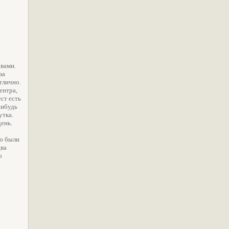
овами.
за
тлично.
ентра,
ст есть
нибудь
утка.
ень.
аю были
два
о