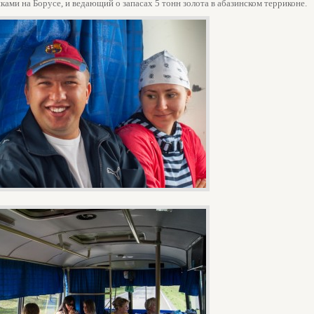
ами на Борусе, и ведающий о запасах 5 тонн золота в абазинском терриконе.