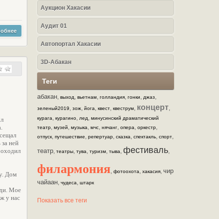
Аукцион Хакасии
Аудит 01
обнее
Автопортал Хакасии
3D-Абакан
Теги
абакан
,
,
,
,
,
,
выход
вьетнам
голландия
гонки
джаз
концерт
,
,
,
,
,
,
зеленый2019
зож
йога
квест
квеструм
,
,
,
курага
курагино
лед
минусинский драматический
ыл
.
,
,
,
,
,
,
,
театр
музей
музыка
мчс
нячанг
опера
оркестр
осещал
,
,
,
,
,
,
отпуск
путешествие
репертуар
сказка
спектакль
спорт
 за ней
фестиваль
роходил
театр
,
,
,
,
,
,
театры
тува
туризм
тыва
филармония
чир
,
,
,
фотоохота
хакасия
у. Дом
чайаан
,
,
чудеса
штарк
юди. Мое
ж у нас
Показать все теги