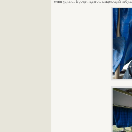
меня удивил. Вроде педагог, владеющий избушк