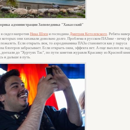
ворика администрации Заповедника "Хакасский"
 я сидел напротив
Ника Шлея
и господина
Дмитрия Котолевского
. Ребята наве
, о которых они хихикали довольно долго. Проблема в русском ПАЗике - печку ф
 пожалеть. Если открыть люк, то аэродинамика ПАЗа становится как у паруса
на блогеров забрасывает. Если открыть окна, эффекта нет. А еще выхлоп на з
 доехали до "Хуртуях Тас", по пути заметив журавля Красавку из Красной кни
ь и дальше в путь.