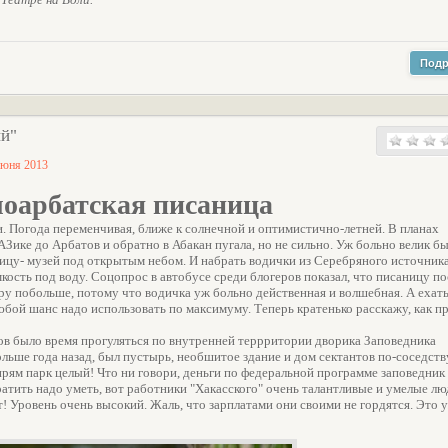
Подр
ий"
июня 2013
оарбатская писаница
. Погода переменчивая, ближе к солнечной и оптимистично-летней. В планах
ПАЗике до Арбатов и обратно в Абакан пугала, но не сильно. Уж больно велик б
ицу- музей под открытым небом. И набрать водички из Серебряного источника
емкость под воду. Соцопрос в автобусе среди блогеров показал, что писаницу п
тару побольше, потому что водичка уж больно действенная и волшебная. А ехать
любой шанс надо использовать по максимуму. Теперь кратенько расскажу, как п
в было время прогуляться по внутренней террритории дворика Заповедника
больше года назад, был пустырь, необшитое здание и дом сектантов по-соседств
и прям парк целый! Что ни говори, деньги по федеральной программе заповедник
ратить надо уметь, вот работники "Хакасского" очень талантливые и умелые л
! Уровень очень высокий. Жаль, что зарплатами они своими не гордятся. Это у