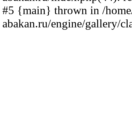
#5 {main} thrown in /home/
abakan.ru/engine/gallery/cl