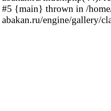
#5 {main} thrown in /home/
abakan.ru/engine/gallery/cl