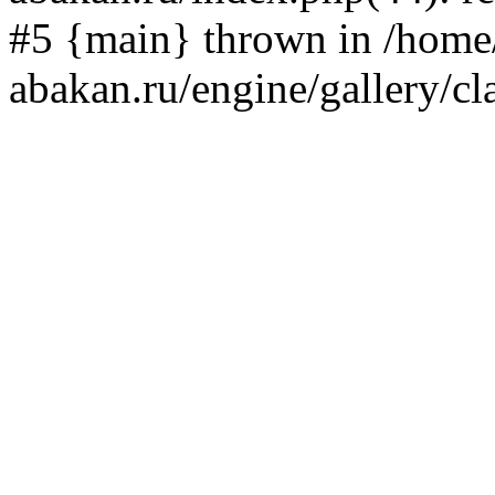
#5 {main} thrown in /home/
abakan.ru/engine/gallery/cl