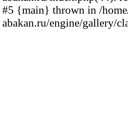
#5 {main} thrown in /home/
abakan.ru/engine/gallery/cl