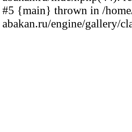
#5 {main} thrown in /home/
abakan.ru/engine/gallery/cl