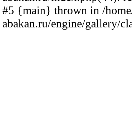
#5 {main} thrown in /home/
abakan.ru/engine/gallery/cl