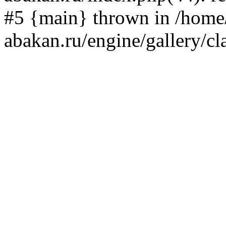
#5 {main} thrown in /home/
abakan.ru/engine/gallery/cl