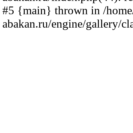
#5 {main} thrown in /home/
abakan.ru/engine/gallery/cl