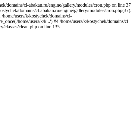
hek/domains/cl-abakan.ru/engine/gallery/modules/cron.php on line 37
/kostychek/domains/cl-abakan.ru/engine/gallery/modules/cron.php(37):
#2 /home/users/k/kostychek/domains/cl-
re_once('/home/users/k/k...') #4 /home/users/k/kostychek/domains/cl-
y/classes/clean.php on line 135