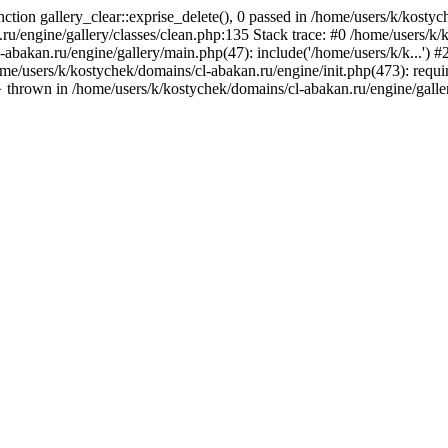
tion gallery_clear::exprise_delete(), 0 passed in /home/users/k/kostyc
.ru/engine/gallery/classes/clean.php:135 Stack trace: #0 /home/users/k
-abakan.ru/engine/gallery/main.php(47): include('/home/users/k/k...') 
ome/users/k/kostychek/domains/cl-abakan.ru/engine/init.php(473): requi
} thrown in /home/users/k/kostychek/domains/cl-abakan.ru/engine/galler