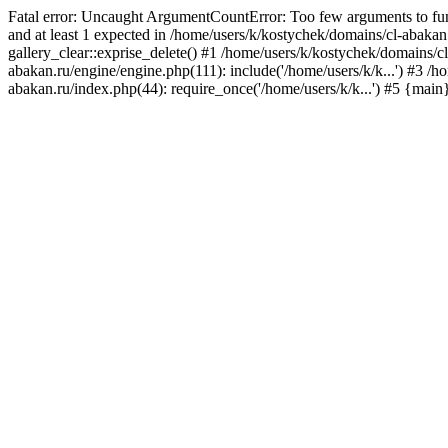
Fatal error: Uncaught ArgumentCountError: Too few arguments to func
and at least 1 expected in /home/users/k/kostychek/domains/cl-abakan
gallery_clear::exprise_delete() #1 /home/users/k/kostychek/domains/cl
abakan.ru/engine/engine.php(111): include('/home/users/k/k...') #3 /h
abakan.ru/index.php(44): require_once('/home/users/k/k...') #5 {main