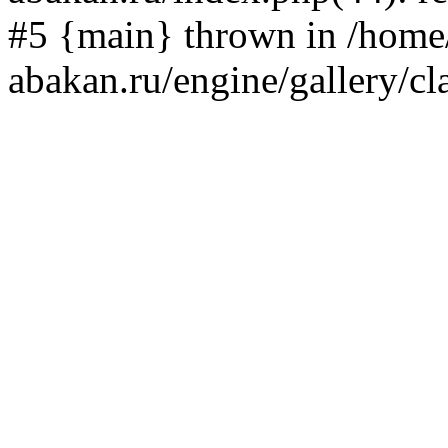
#5 {main} thrown in /home/
abakan.ru/engine/gallery/cl