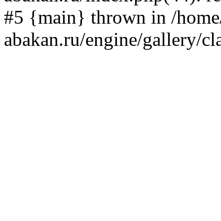
#5 {main} thrown in /home/
abakan.ru/engine/gallery/cl