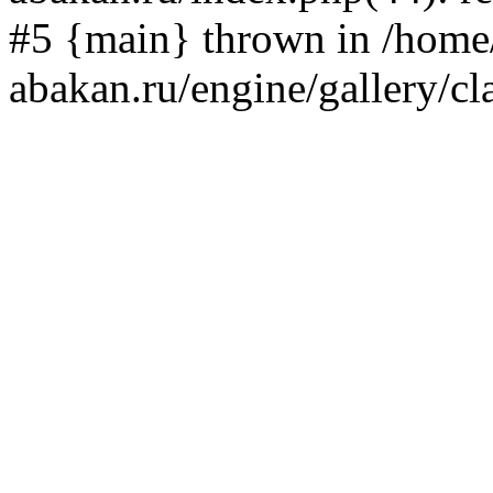
#5 {main} thrown in /home/
abakan.ru/engine/gallery/cl