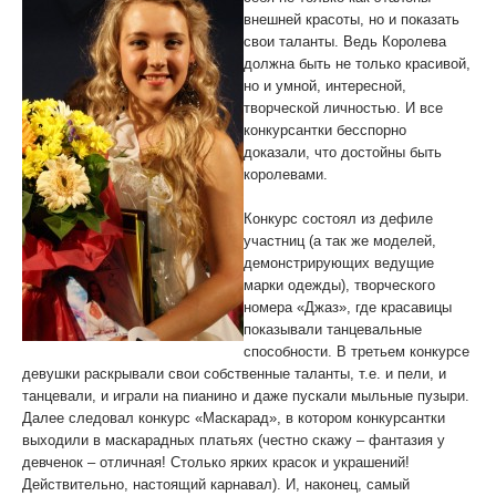
внешней красоты, но и показать
свои таланты. Ведь Королева
должна быть не только красивой,
но и умной, интересной,
творческой личностью. И все
конкурсантки бесспорно
доказали, что достойны быть
королевами.
Конкурс состоял из дефиле
участниц (а так же моделей,
демонстрирующих ведущие
марки одежды), творческого
номера «Джаз», где красавицы
показывали танцевальные
способности. В третьем конкурсе
девушки раскрывали свои собственные таланты, т.е. и пели, и
танцевали, и играли на пианино и даже пускали мыльные пузыри.
Далее следовал конкурс «Маскарад», в котором конкурсантки
выходили в маскарадных платьях (честно скажу – фантазия у
девченок – отличная! Столько ярких красок и украшений!
Действительно, настоящий карнавал). И, наконец, самый