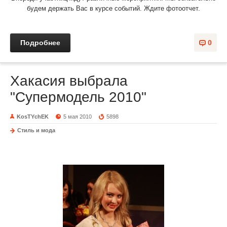
будем держать Вас в курсе событий. Ждите фотоотчет.
Подробнее
0
Хакасия выбрала
"Супермодель 2010"
KosTYchEK
5 мая 2010
5898
Стиль и мода
Состоялся финал IV республиканского конкурса
«Супермодель 2010», в рамках проекта «Звезда Хакасии».