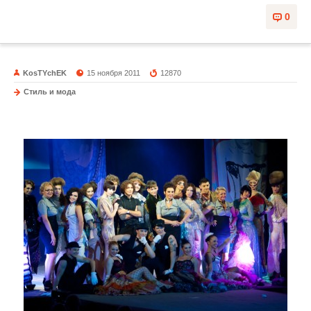
0
KosTYchEK
15 ноября 2011
12870
Стиль и мода
Estel Boutique БУРЖУА