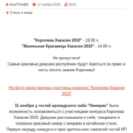
KosTYchEK
17 ноября 2010
6633
Стиль и мода
Королева Хакасии 2010
4 декабря в Абаканском Дворце Молодежи состоится V
юбилейгый конкурс красоты и таланта
"Королева Хакасии 2010"
- 19.00 ч.
"Маленькая Красавица Хакасии 2010"
- 14.00 ч.
Не пропустите!
Самые красивые девушки республики будут бороться за право и
честь носить звание Королевы!
На фото представлены участницы конкурса "Королева Хакасии
2010"
11 ноября у гостей ирландского паба "Лимерик"
была
возможность познакомиться с участницами конкурса Королева
Хакасии 2010. Девушки рассказывали о себе, танцевали и
показали красивый номер с веерами в китайском стиле.
Первую награду конкурса и приз зрительских симпатий гостей ИП