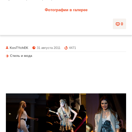
Фотографии в галерее
0
KosTYchEK
31 августа 2011
4471
Стиль и мода
Завершилась "Неделя моды" в Абакане
Закрытие программы и финальный показ одежды в РДК им.
Кадышева