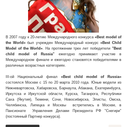
В 2007 году к 20-летию Международного конкурса
«Best model of
the World»
был учрежден Международный конкурс
«Best Child
Model of the World»
. На протяжении трех лет победители
"Best
child model of Russia"
ежегодно принимают участие в
Международном финале и ежегодно становятся победителями в
различных возрастных категориях.
III-ой Национальный финал
«Best child model of Russia»
состоялся Москве с 15 по 20 марта 2010 года. Юные модели из
Нижневартовска, Хабаровска, Барнаула, Абакана, Екатеринбурга,
Иркутска и Иркутской области, Курска, Таганрога, Республики
Саха (Якутия), Тюмени, Сочи, Новосибирска, Элисты, Омска,
Челябинска, Липецка и Москвы
встретились в Москве, в
Пансионате
Управления Делами Президента РФ "Снегири"
(постоянный Партнер конкурса).