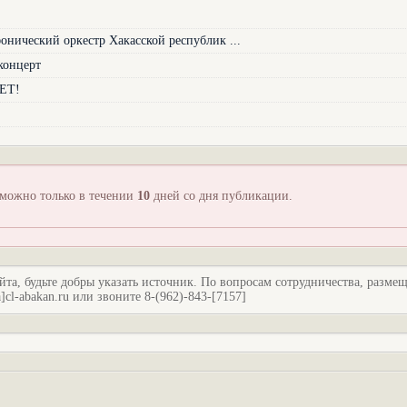
нический оркестр Хакасской республик ...
концерт
ЕТ!
зможно только в течении
10
дней со дня публикации.
йта, будьте добры указать источник. По вопросам сотрудничества, разме
l-abakan.ru или звоните 8-(962)-843-[7157]