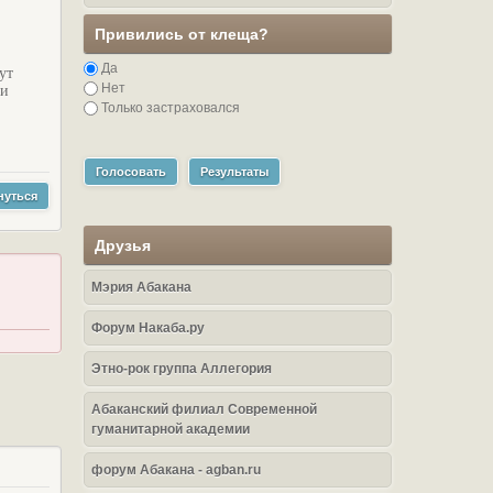
Привились от клеща?
Да
ут
Нет
ки
Только застраховался
Голосовать
Результаты
нуться
Друзья
Мэрия Абакана
Форум Накаба.ру
Этно-рок группа Аллегория
Абаканский филиал Современной
гуманитарной академии
форум Абакана - agban.ru