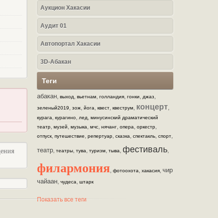
Аукцион Хакасии
Аудит 01
Автопортал Хакасии
3D-Абакан
Теги
абакан
,
,
,
,
,
,
выход
вьетнам
голландия
гонки
джаз
концерт
,
,
,
,
,
,
зеленый2019
зож
йога
квест
квеструм
,
,
,
курага
курагино
лед
минусинский драматический
,
,
,
,
,
,
,
театр
музей
музыка
мчс
нячанг
опера
оркестр
,
,
,
,
,
,
отпуск
путешествие
репертуар
сказка
спектакль
спорт
фестиваль
театр
,
,
,
,
,
,
щения
театры
тува
туризм
тыва
филармония
чир
,
,
,
фотоохота
хакасия
чайаан
,
,
чудеса
штарк
Показать все теги