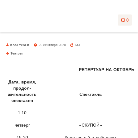
0
KosTYchEK
25 сентября 2020
641
Театры
РЕПЕРТУАР НА ОКТЯБРЬ
Дата, время,
продол-
жительность
Спектакль
спектакля
1.10
четверг
«СКУПОЙ»
18-30
Комедия в 2-х действиях