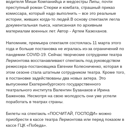
водителя Миши Компанийца и медсестры Липы, почти
преступный роман Стюрки и комбата, страшный приказ
комиссара, который надо выполнить – все это реальные
истории, живших когда-то людей.В основу спектакля легла
документальная пьеса, написанная по архивным
материалам военных лет. Автор - Артем Казюханов.
Напомним, премьера спектакля состоялась 11 марта этого
года и больше постановка не игралась из-за ограничений по
пандемии COVID-19. Сейчас творческие сотрудники театра
Лермонтова восстанавливают спектакль под руководством
режиссера-постановщика Евгении Колесниченко, которая в
этом сезоне стала штатным сотрудником театра. Кроме того,
в постановке задействованы два новых актера. Это
выпускники Екатеринбургского государственного
театрального института Валентин Бузанаков и Ирина
Баженова. Несмотря на свою молодость они уже успели
поработать в театрах страны.
Билеты на спектакль «ПОСЧИТАЙ, ГОСПОДИ» можно
приобрести в кассе театра Лермонтова или перед показом в
кассе ГЦК «Победа».