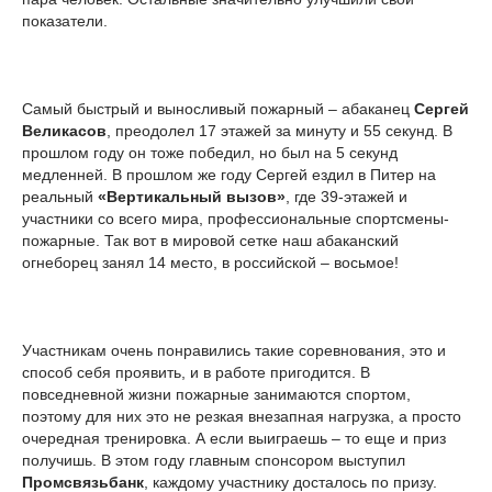
показатели.
Самый быстрый и выносливый пожарный – абаканец
Сергей
Великасов
, преодолел 17 этажей за минуту и 55 секунд. В
прошлом году он тоже победил, но был на 5 секунд
медленней. В прошлом же году Сергей ездил в Питер на
реальный
«Вертикальный вызов»
, где 39-этажей и
участники со всего мира, профессиональные спортсмены-
пожарные. Так вот в мировой сетке наш абаканский
огнеборец занял 14 место, в российской – восьмое!
Участникам очень понравились такие соревнования, это и
способ себя проявить, и в работе пригодится. В
повседневной жизни пожарные занимаются спортом,
поэтому для них это не резкая внезапная нагрузка, а просто
очередная тренировка. А если выиграешь – то еще и приз
получишь. В этом году главным спонсором выступил
Промсвязьбанк
, каждому участнику досталось по призу.