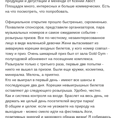
продукции и дегустации и мехенди от Ксении Хвост.
Площадок много, интересных и больше коммерческих. Есть
на что посмотреть, что попробовать.
Официальное открытие прошло быстренько, скромненько.
Похвалили спонсоров, представили организаторов, пара
музыкальных номеров и самое ожидаемое событие -
розыгрыш призов. Все по-честному, незаинтересованное
лицо в виде маленькой девочки Жени вытаскивает из
аквариума корешки входных билетов, у кого номер совпал -
тому и приз. Очень шикарный приз был от зала Gold Gym -
полугодовой абонемент на посещение комплекса.
Разыграли только с третьего раза, первые две попытки -
никто не вышел за призом. Были еще кружки, косметика,
минералка. Мелочь, а приятно.
Кто не выиграл в первый день - имеют все шансы в
последующие два дня. Корешки невыигрышных билетов
оставляют до следующего розыгрыша. Удобно, честно.
Как и система контроля на входе. Браслет на весь день, не
держать же целый день посетителей внутри парка!
В общем и целом: если не уезжаете на природу на
выходные - можно смело идти на фестиваль йоги,
позитивных энергий и здорового образа жизни! Я собираюсь