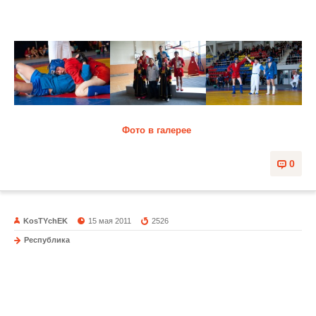
Спорткомплекс "Абакан"
Фото в галерее
0
KosTYchEK
15 мая 2011
2526
Республика
Ночь музеев 2011
13 мая